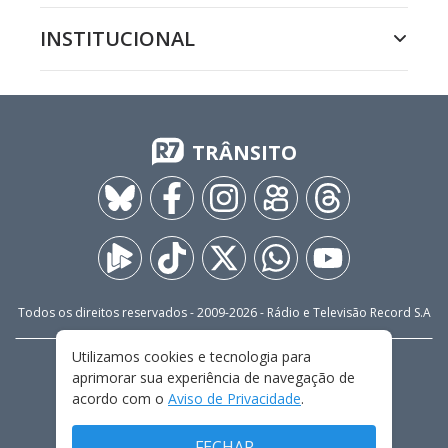
INSTITUCIONAL
TRÂNSITO
Todos os direitos reservados - 2009-
2026
- Rádio e Televisão Record S.A
Utilizamos cookies e tecnologia para
CARREIRA
FALE CONOSCO
PRIVACIDADE
aprimorar sua experiência de navegação de
TERMOS E CONDIÇÕES DE USO
acordo com o
Aviso de Privacidade
.
FECHAR