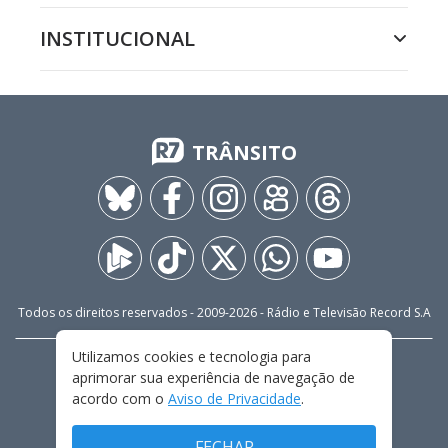
INSTITUCIONAL
TRÂNSITO
Todos os direitos reservados - 2009-
2026
- Rádio e Televisão Record S.A
Utilizamos cookies e tecnologia para
CARREIRA
FALE CONOSCO
PRIVACIDADE
aprimorar sua experiência de navegação de
TERMOS E CONDIÇÕES DE USO
acordo com o
Aviso de Privacidade
.
FECHAR