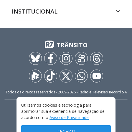
INSTITUCIONAL
TRÂNSITO
Todos os direitos reservados - 2009-
2026
- Rádio e Televisão Record S.A
Utilizamos cookies e tecnologia para
CARREIRA
FALE CONOSCO
PRIVACIDADE
aprimorar sua experiência de navegação de
TERMOS E CONDIÇÕES DE USO
acordo com o
Aviso de Privacidade
.
FECHAR