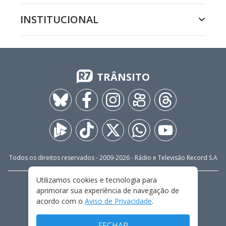
INSTITUCIONAL
TRÂNSITO
Todos os direitos reservados - 2009-
2026
- Rádio e Televisão Record S.A
Utilizamos cookies e tecnologia para
CARREIRA
FALE CONOSCO
PRIVACIDADE
aprimorar sua experiência de navegação de
TERMOS E CONDIÇÕES DE USO
acordo com o
Aviso de Privacidade
.
FECHAR