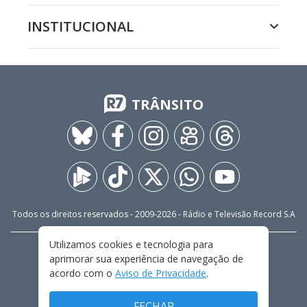
INSTITUCIONAL
TRÂNSITO
Todos os direitos reservados - 2009-
2026
- Rádio e Televisão Record S.A
Utilizamos cookies e tecnologia para
CARREIRA
FALE CONOSCO
PRIVACIDADE
aprimorar sua experiência de navegação de
TERMOS E CONDIÇÕES DE USO
acordo com o
Aviso de Privacidade
.
FECHAR