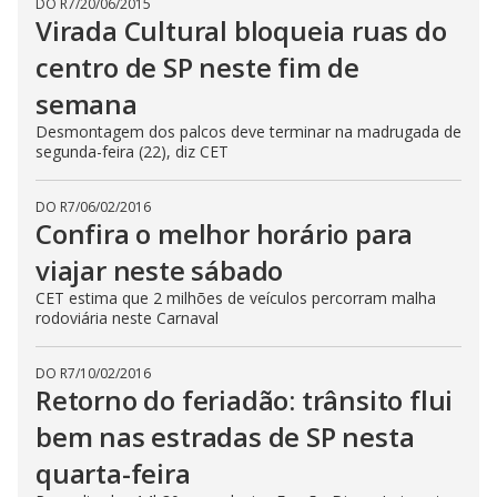
DO R7
/
20/06/2015
Virada Cultural bloqueia ruas do
centro de SP neste fim de
semana
Desmontagem dos palcos deve terminar na madrugada de
segunda-feira (22), diz CET
DO R7
/
06/02/2016
Confira o melhor horário para
viajar neste sábado
CET estima que 2 milhões de veículos percorram malha
rodoviária neste Carnaval
DO R7
/
10/02/2016
Retorno do feriadão: trânsito flui
bem nas estradas de SP nesta
quarta-feira