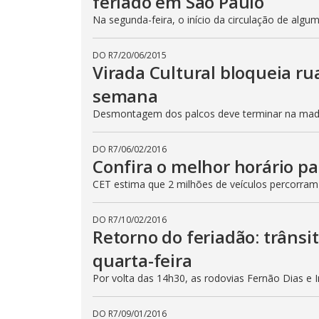
feriado em São Paulo
Na segunda-feira, o início da circulação de algu
DO R7
/
20/06/2015
Virada Cultural bloqueia ru
semana
Desmontagem dos palcos deve terminar na madru
DO R7
/
06/02/2016
Confira o melhor horário pa
CET estima que 2 milhões de veículos percorram
DO R7
/
10/02/2016
Retorno do feriadão: trânsi
quarta-feira
Por volta das 14h30, as rodovias Fernão Dias e 
DO R7
/
09/01/2016