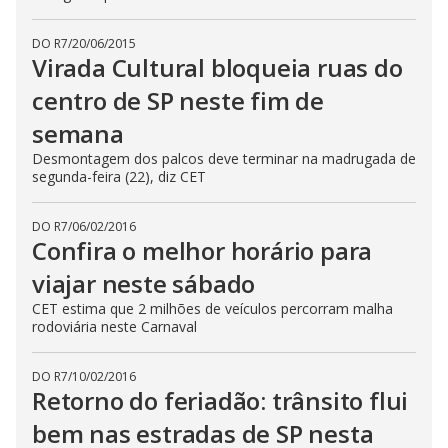
DO R7
/
20/06/2015
Virada Cultural bloqueia ruas do
centro de SP neste fim de
semana
Desmontagem dos palcos deve terminar na madrugada de
segunda-feira (22), diz CET
DO R7
/
06/02/2016
Confira o melhor horário para
viajar neste sábado
CET estima que 2 milhões de veículos percorram malha
rodoviária neste Carnaval
DO R7
/
10/02/2016
Retorno do feriadão: trânsito flui
bem nas estradas de SP nesta