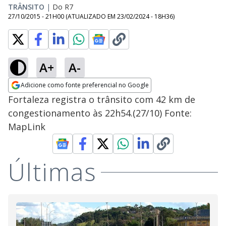
TRÂNSITO
|
Do R7
27/10/2015 - 21H00
(ATUALIZADO EM
23/02/2024 - 18H36
)
A+
A-
Adicione como fonte preferencial no Google
Opens in new window
Fortaleza registra o trânsito com 42 km de
congestionamento às 22h54.(27/10) Fonte:
MapLink
Últimas