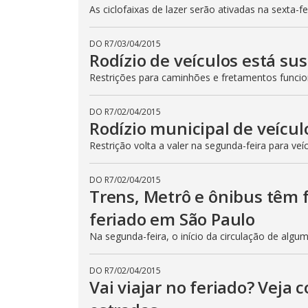
As ciclofaixas de lazer serão ativadas na sexta-f
DO R7
/
03/04/2015
Rodízio de veículos está su
Restrições para caminhões e fretamentos func
DO R7
/
02/04/2015
Rodízio municipal de veícul
Restrição volta a valer na segunda-feira para veí
DO R7
/
02/04/2015
Trens, Metrô e ônibus têm
feriado em São Paulo
Na segunda-feira, o início da circulação de algu
DO R7
/
02/04/2015
Vai viajar no feriado? Veja