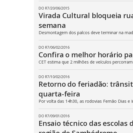
DO R7
/
20/06/2015
Virada Cultural bloqueia ru
semana
Desmontagem dos palcos deve terminar na madru
DO R7
/
06/02/2016
Confira o melhor horário pa
CET estima que 2 milhões de veículos percorram
DO R7
/
10/02/2016
Retorno do feriadão: trânsi
quarta-feira
Por volta das 14h30, as rodovias Fernão Dias e 
DO R7
/
09/01/2016
Ensaio técnico das escolas 
região do Sambódromo