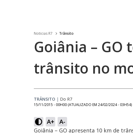
Noticias R7
Trânsito
Goiânia – GO 
trânsito no m
TRÂNSITO
|
Do R7
15/11/2015 - 00H00
(ATUALIZADO EM
24/02/2024 - 03H54
)
A+
A-
Goiânia – GO apresenta 10 km de trâns