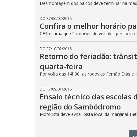
Desmontagem dos palcos deve terminar na madru
DO R7
/
06/02/2016
Confira o melhor horário pa
CET estima que 2 milhões de veículos percorram
DO R7
/
10/02/2016
Retorno do feriadão: trânsi
quarta-feira
Por volta das 14h30, as rodovias Fernão Dias e 
DO R7
/
09/01/2016
Ensaio técnico das escolas 
região do Sambódromo
Motorista deve evitar pista local da marginal Ti