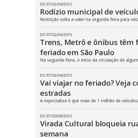
DO R7
/
02/04/2015
Rodízio municipal de veícul
Restrição volta a valer na segunda-feira para veí
DO R7
/
02/04/2015
Trens, Metrô e ônibus têm
feriado em São Paulo
Na segunda-feira, o início da circulação de algu
DO R7
/
02/04/2015
Vai viajar no feriado? Veja
estradas
A expectativa é que mais de 1 milhão de veículo
DO R7
/
20/06/2015
Virada Cultural bloqueia ru
semana