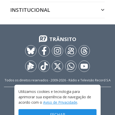
INSTITUCIONAL
TRÂNSITO
Todos os direitos reservados - 2009-
2026
- Rádio e Televisão Record S.A
Utilizamos cookies e tecnologia para
CARREIRA
FALE CONOSCO
PRIVACIDADE
aprimorar sua experiência de navegação de
TERMOS E CONDIÇÕES DE USO
acordo com o
Aviso de Privacidade
.
FECHAR