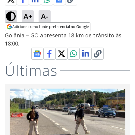
A+
A-
Adicione como fonte preferencial no Google
Opens in new window
Goiânia – GO apresenta 18 km de trânsito às
18:00.
Últimas