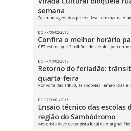
Virada Cultural bloqueia ru
semana
Desmontagem dos palcos deve terminar na madru
DO R7
/
06/02/2016
Confira o melhor horário pa
CET estima que 2 milhões de veículos percorram
DO R7
/
10/02/2016
Retorno do feriadão: trânsi
quarta-feira
Por volta das 14h30, as rodovias Fernão Dias e 
DO R7
/
09/01/2016
Ensaio técnico das escolas 
região do Sambódromo
Motorista deve evitar pista local da marginal Ti