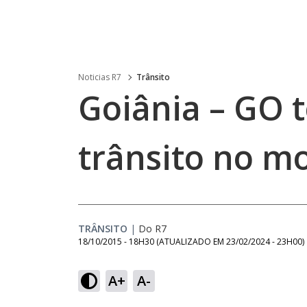
Noticias R7
Trânsito
Goiânia – GO 
trânsito no m
TRÂNSITO
|
Do R7
18/10/2015 - 18H30
(ATUALIZADO EM
23/02/2024 - 23H00
)
A+
A-