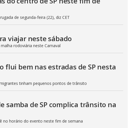
as do centro de SP neste fim de
gada de segunda-feira (22), diz CET
ra viajar neste sábado
 malha rodoviária neste Carnaval
to flui bem nas estradas de SP nesta
Imigrantes tinham pequenos pontos de trânsito
de samba de SP complica trânsito na
etê no horário do evento neste fim de semana