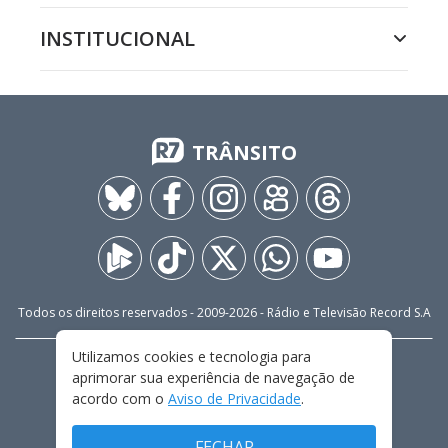
INSTITUCIONAL
TRÂNSITO
Todos os direitos reservados - 2009-
2026
- Rádio e Televisão Record S.A
Utilizamos cookies e tecnologia para
CARREIRA
FALE CONOSCO
PRIVACIDADE
aprimorar sua experiência de navegação de
TERMOS E CONDIÇÕES DE USO
acordo com o
Aviso de Privacidade
.
FECHAR