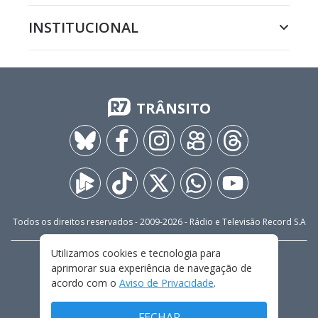
INSTITUCIONAL
TRÂNSITO
Todos os direitos reservados - 2009-
2026
- Rádio e Televisão Record S.A
Utilizamos cookies e tecnologia para
CARREIRA
FALE CONOSCO
PRIVACIDADE
aprimorar sua experiência de navegação de
TERMOS E CONDIÇÕES DE USO
acordo com o
Aviso de Privacidade
.
FECHAR