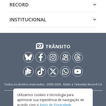
RECORD
INSTITUCIONAL
TRÂNSITO
Todos os direitos reservados - 2009-
2026
- Rádio e Televisão Record S.A
Utilizamos cookies e tecnologia para
CARREIRA
FALE CONOSCO
PRIVACIDADE
aprimorar sua experiência de navegação de
TERMOS E CONDIÇÕES DE USO
acordo com o
Aviso de Privacidade
.