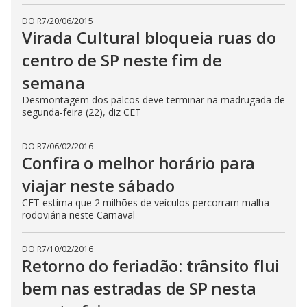
DO R7
/
20/06/2015
Virada Cultural bloqueia ruas do
centro de SP neste fim de
semana
Desmontagem dos palcos deve terminar na madrugada de
segunda-feira (22), diz CET
DO R7
/
06/02/2016
Confira o melhor horário para
viajar neste sábado
CET estima que 2 milhões de veículos percorram malha
rodoviária neste Carnaval
DO R7
/
10/02/2016
Retorno do feriadão: trânsito flui
bem nas estradas de SP nesta