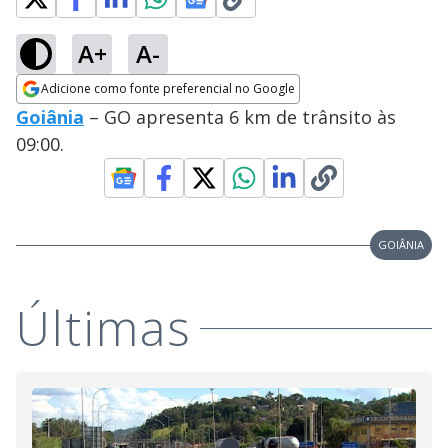
A+
A-
Adicione como fonte preferencial no Google
Opens in new window
Goiânia
– GO apresenta 6 km de trânsito às
09:00.
GOIÂNIA
Últimas