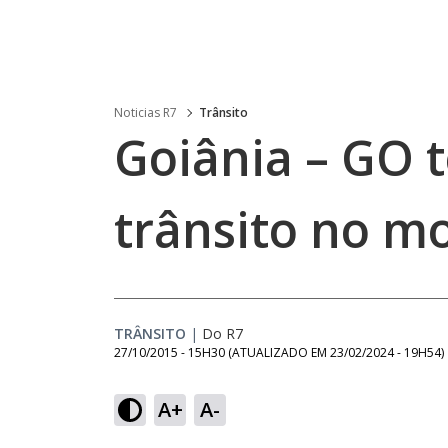
Noticias R7
Trânsito
Goiânia – GO 
trânsito no m
TRÂNSITO
|
Do R7
27/10/2015 - 15H30
(ATUALIZADO EM
23/02/2024 - 19H54
)
A+
A-