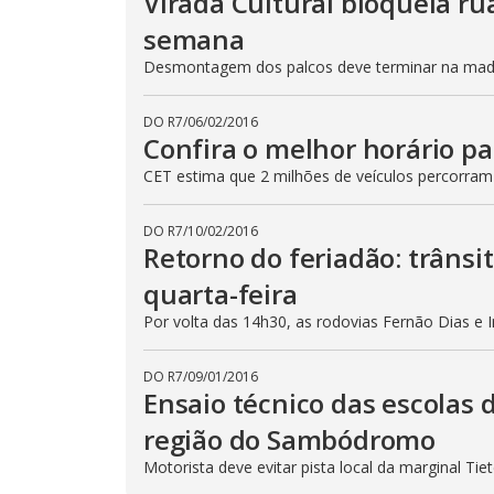
Virada Cultural bloqueia ru
semana
Desmontagem dos palcos deve terminar na madru
DO R7
/
06/02/2016
Confira o melhor horário pa
CET estima que 2 milhões de veículos percorram
DO R7
/
10/02/2016
Retorno do feriadão: trânsi
quarta-feira
Por volta das 14h30, as rodovias Fernão Dias e 
DO R7
/
09/01/2016
Ensaio técnico das escolas 
região do Sambódromo
Motorista deve evitar pista local da marginal Ti