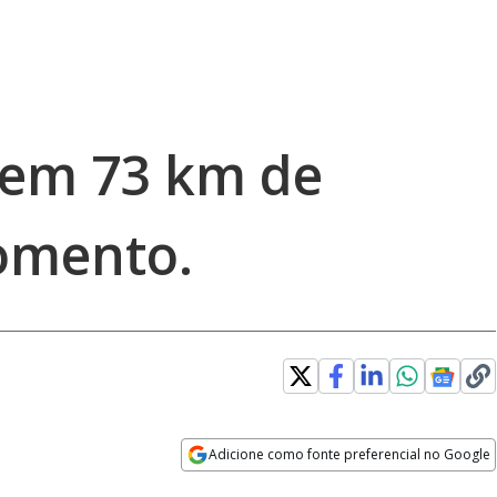
tem 73 km de
omento.
Adicione como fonte preferencial no Google
Opens in new window