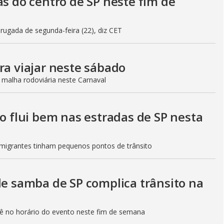
as do centro de SP neste fim de
gada de segunda-feira (22), diz CET
ra viajar neste sábado
 malha rodoviária neste Carnaval
to flui bem nas estradas de SP nesta
Imigrantes tinham pequenos pontos de trânsito
de samba de SP complica trânsito na
etê no horário do evento neste fim de semana