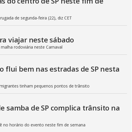
as do centro de SP neste fim de
gada de segunda-feira (22), diz CET
ra viajar neste sábado
 malha rodoviária neste Carnaval
to flui bem nas estradas de SP nesta
Imigrantes tinham pequenos pontos de trânsito
de samba de SP complica trânsito na
etê no horário do evento neste fim de semana