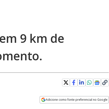
tem 9 km de
omento.
Adicione como fonte preferencial no Google
Opens in new window