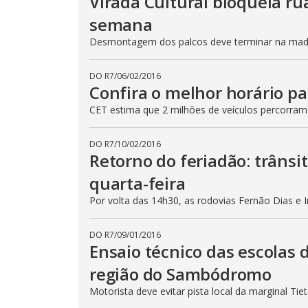
Virada Cultural bloqueia ru
semana
Desmontagem dos palcos deve terminar na madru
DO R7
/
06/02/2016
Confira o melhor horário pa
CET estima que 2 milhões de veículos percorram
DO R7
/
10/02/2016
Retorno do feriadão: trânsi
quarta-feira
Por volta das 14h30, as rodovias Fernão Dias e 
DO R7
/
09/01/2016
Ensaio técnico das escolas 
região do Sambódromo
Motorista deve evitar pista local da marginal Ti