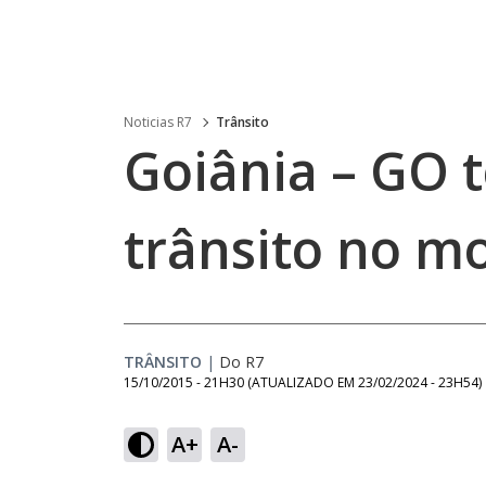
Noticias R7
Trânsito
Goiânia – GO 
trânsito no m
TRÂNSITO
|
Do R7
15/10/2015 - 21H30
(ATUALIZADO EM
23/02/2024 - 23H54
)
A+
A-