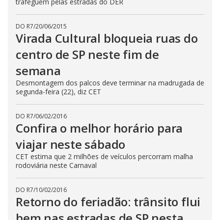
trafeguem pelas estradas do DER
DO R7
/
20/06/2015
Virada Cultural bloqueia ruas do
centro de SP neste fim de
semana
Desmontagem dos palcos deve terminar na madrugada de
segunda-feira (22), diz CET
DO R7
/
06/02/2016
Confira o melhor horário para
viajar neste sábado
CET estima que 2 milhões de veículos percorram malha
rodoviária neste Carnaval
DO R7
/
10/02/2016
Retorno do feriadão: trânsito flui
bem nas estradas de SP nesta