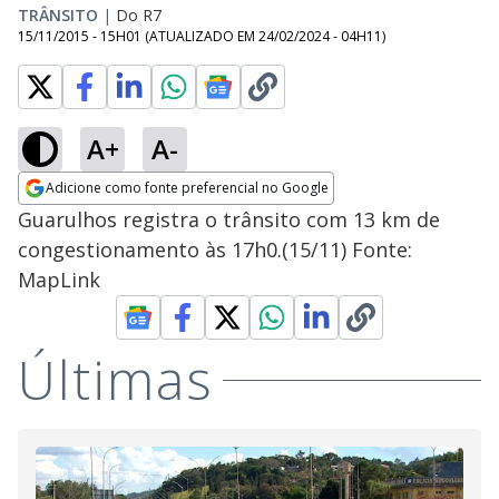
TRÂNSITO
|
Do R7
15/11/2015 - 15H01
(ATUALIZADO EM
24/02/2024 - 04H11
)
A+
A-
Adicione como fonte preferencial no Google
Opens in new window
Guarulhos registra o trânsito com 13 km de
congestionamento às 17h0.(15/11) Fonte:
MapLink
Últimas