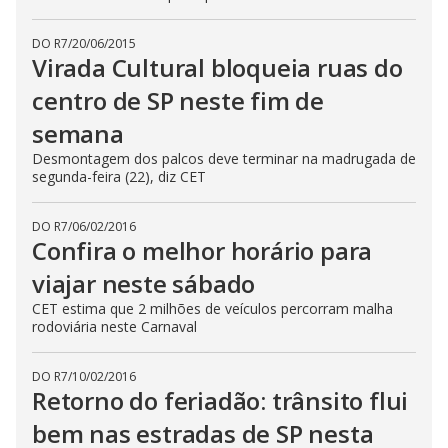
DO R7
/
20/06/2015
Virada Cultural bloqueia ruas do
centro de SP neste fim de
semana
Desmontagem dos palcos deve terminar na madrugada de
segunda-feira (22), diz CET
DO R7
/
06/02/2016
Confira o melhor horário para
viajar neste sábado
CET estima que 2 milhões de veículos percorram malha
rodoviária neste Carnaval
DO R7
/
10/02/2016
Retorno do feriadão: trânsito flui
bem nas estradas de SP nesta