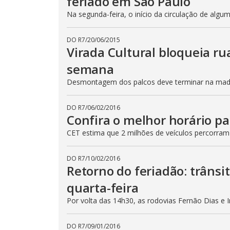
feriado em São Paulo
Na segunda-feira, o início da circulação de algu
DO R7
/
20/06/2015
Virada Cultural bloqueia ru
semana
Desmontagem dos palcos deve terminar na madru
DO R7
/
06/02/2016
Confira o melhor horário pa
CET estima que 2 milhões de veículos percorram
DO R7
/
10/02/2016
Retorno do feriadão: trânsi
quarta-feira
Por volta das 14h30, as rodovias Fernão Dias e 
DO R7
/
09/01/2016