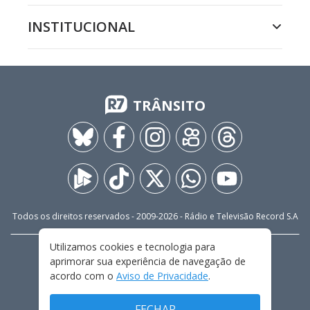
INSTITUCIONAL
TRÂNSITO
Todos os direitos reservados - 2009-
2026
- Rádio e Televisão Record S.A
Utilizamos cookies e tecnologia para
CARREIRA
FALE CONOSCO
PRIVACIDADE
aprimorar sua experiência de navegação de
TERMOS E CONDIÇÕES DE USO
acordo com o
Aviso de Privacidade
.
FECHAR