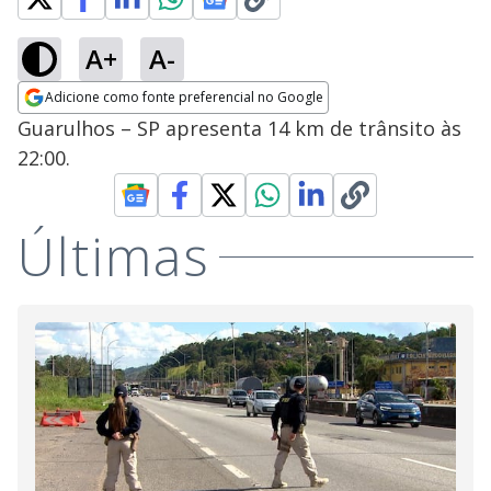
A+
A-
Adicione como fonte preferencial no Google
Opens in new window
Guarulhos – SP apresenta 14 km de trânsito às
22:00.
Últimas