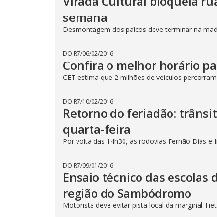
Virada Cultural bloqueia ru
semana
Desmontagem dos palcos deve terminar na madru
DO R7
/
06/02/2016
Confira o melhor horário pa
CET estima que 2 milhões de veículos percorram
DO R7
/
10/02/2016
Retorno do feriadão: trânsi
quarta-feira
Por volta das 14h30, as rodovias Fernão Dias e 
DO R7
/
09/01/2016
Ensaio técnico das escolas 
região do Sambódromo
Motorista deve evitar pista local da marginal Ti