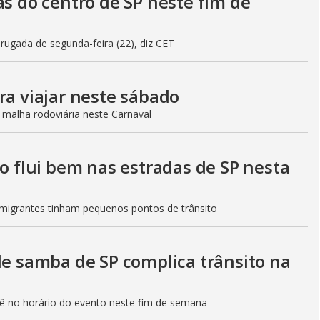
as do centro de SP neste fim de
gada de segunda-feira (22), diz CET
ra viajar neste sábado
 malha rodoviária neste Carnaval
to flui bem nas estradas de SP nesta
Imigrantes tinham pequenos pontos de trânsito
de samba de SP complica trânsito na
etê no horário do evento neste fim de semana