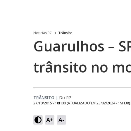
Noticias R7
Trânsito
Guarulhos – S
trânsito no m
TRÂNSITO
|
Do R7
27/10/2015 - 18H00
(ATUALIZADO EM
23/02/2024 - 19H38
)
A+
A-