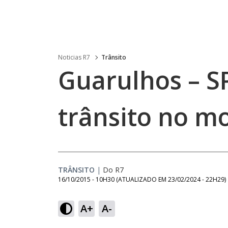
Noticias R7
Trânsito
Guarulhos – S
trânsito no m
TRÂNSITO
|
Do R7
16/10/2015 - 10H30
(ATUALIZADO EM
23/02/2024 - 22H29
)
A+
A-