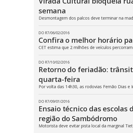
Virada Cultural bloqueia ru
semana
Desmontagem dos palcos deve terminar na madru
DO R7
/
06/02/2016
Confira o melhor horário pa
CET estima que 2 milhões de veículos percorram
DO R7
/
10/02/2016
Retorno do feriadão: trânsi
quarta-feira
Por volta das 14h30, as rodovias Fernão Dias e 
DO R7
/
09/01/2016
Ensaio técnico das escolas 
região do Sambódromo
Motorista deve evitar pista local da marginal Ti