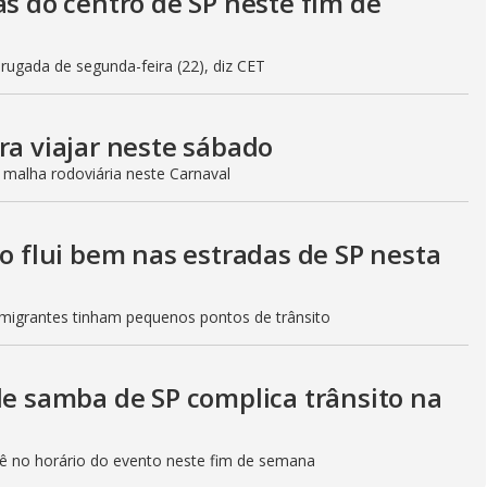
as do centro de SP neste fim de
gada de segunda-feira (22), diz CET
ra viajar neste sábado
 malha rodoviária neste Carnaval
to flui bem nas estradas de SP nesta
Imigrantes tinham pequenos pontos de trânsito
de samba de SP complica trânsito na
etê no horário do evento neste fim de semana