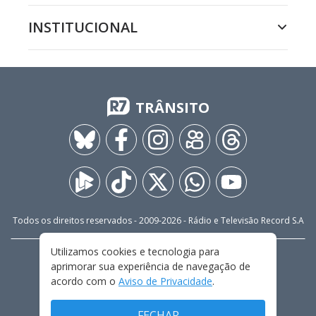
INSTITUCIONAL
TRÂNSITO
Todos os direitos reservados - 2009-
2026
- Rádio e Televisão Record S.A
Utilizamos cookies e tecnologia para
CARREIRA
FALE CONOSCO
PRIVACIDADE
aprimorar sua experiência de navegação de
TERMOS E CONDIÇÕES DE USO
acordo com o
Aviso de Privacidade
.
FECHAR