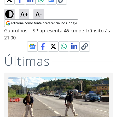
A+
A-
Adicione como fonte preferencial no Google
Opens in new window
Guarulhos – SP apresenta 46 km de trânsito às
21:00.
Últimas