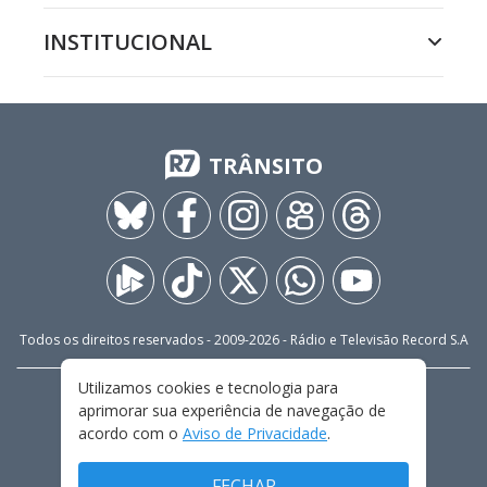
INSTITUCIONAL
TRÂNSITO
Todos os direitos reservados - 2009-
2026
- Rádio e Televisão Record S.A
Utilizamos cookies e tecnologia para
CARREIRA
FALE CONOSCO
PRIVACIDADE
aprimorar sua experiência de navegação de
TERMOS E CONDIÇÕES DE USO
acordo com o
Aviso de Privacidade
.
FECHAR