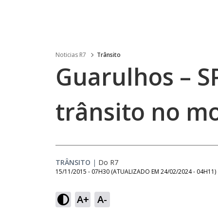
Noticias R7
Trânsito
Guarulhos – S
trânsito no m
TRÂNSITO
|
Do R7
15/11/2015 - 07H30
(ATUALIZADO EM
24/02/2024 - 04H11
)
A+
A-