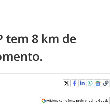
P tem 8 km de
omento.
Adicione como fonte preferencial no Google
Opens in new window