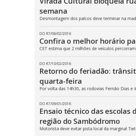
Virada Cultural bloqueia ru
semana
Desmontagem dos palcos deve terminar na madru
DO R7
/
06/02/2016
Confira o melhor horário pa
CET estima que 2 milhões de veículos percorram
DO R7
/
10/02/2016
Retorno do feriadão: trânsi
quarta-feira
Por volta das 14h30, as rodovias Fernão Dias e 
DO R7
/
09/01/2016
Ensaio técnico das escolas 
região do Sambódromo
Motorista deve evitar pista local da marginal Ti