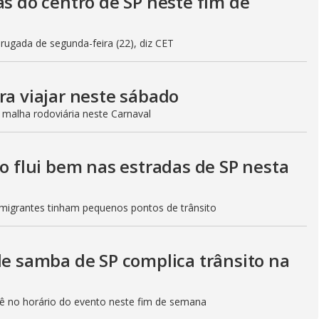
as do centro de SP neste fim de
gada de segunda-feira (22), diz CET
ra viajar neste sábado
 malha rodoviária neste Carnaval
to flui bem nas estradas de SP nesta
Imigrantes tinham pequenos pontos de trânsito
de samba de SP complica trânsito na
etê no horário do evento neste fim de semana