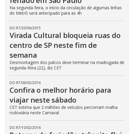
feriado em São Paulo
Na segunda-feira, o início da circulação de algumas linhas
do Metrô será antecipado para as 4h
DO R7
/
20/06/2015
Virada Cultural bloqueia ruas do
centro de SP neste fim de
semana
Desmontagem dos palcos deve terminar na madrugada de
segunda-feira (22), diz CET
DO R7
/
06/02/2016
Confira o melhor horário para
viajar neste sábado
CET estima que 2 milhões de veículos percorram malha
rodoviária neste Carnaval
DO R7
/
10/02/2016