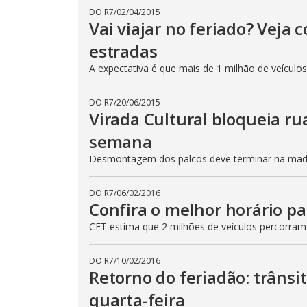
DO R7
/
02/04/2015
Vai viajar no feriado? Veja
estradas
A expectativa é que mais de 1 milhão de veículo
DO R7
/
20/06/2015
Virada Cultural bloqueia ru
semana
Desmontagem dos palcos deve terminar na madru
DO R7
/
06/02/2016
Confira o melhor horário pa
CET estima que 2 milhões de veículos percorram
DO R7
/
10/02/2016
Retorno do feriadão: trânsi
quarta-feira