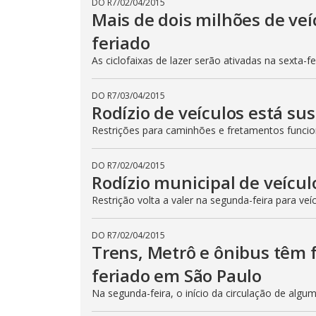
DO R7
/
02/04/2015
Mais de dois milhões de veí
feriado
As ciclofaixas de lazer serão ativadas na sexta-f
DO R7
/
03/04/2015
Rodízio de veículos está su
Restrições para caminhões e fretamentos func
DO R7
/
02/04/2015
Rodízio municipal de veícul
Restrição volta a valer na segunda-feira para veí
DO R7
/
02/04/2015
Trens, Metrô e ônibus têm
feriado em São Paulo
Na segunda-feira, o início da circulação de algu