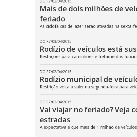
DO R7
/
02/04/2015
Mais de dois milhões de veí
feriado
As ciclofaixas de lazer serão ativadas na sexta-f
DO R7
/
03/04/2015
Rodízio de veículos está su
Restrições para caminhões e fretamentos func
DO R7
/
02/04/2015
Rodízio municipal de veícul
Restrição volta a valer na segunda-feira para veí
DO R7
/
02/04/2015
Vai viajar no feriado? Veja
estradas
A expectativa é que mais de 1 milhão de veículo