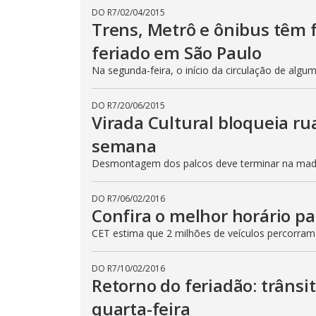
DO R7
/
02/04/2015
Trens, Metrô e ônibus têm
feriado em São Paulo
Na segunda-feira, o início da circulação de algu
DO R7
/
20/06/2015
Virada Cultural bloqueia ru
semana
Desmontagem dos palcos deve terminar na madru
DO R7
/
06/02/2016
Confira o melhor horário pa
CET estima que 2 milhões de veículos percorram
DO R7
/
10/02/2016
Retorno do feriadão: trânsi
quarta-feira