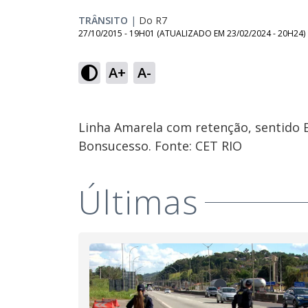
TRÂNSITO
|
Do R7
27/10/2015 - 19H01
(ATUALIZADO EM
23/02/2024 - 20H24
)
A+
A-
Linha Amarela com retenção, sentido B
Bonsucesso. Fonte: CET RIO
Últimas