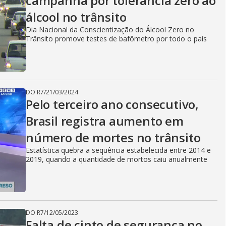
campanha por tolerância zero ao
álcool no trânsito
Dia Nacional da Conscientização do Álcool Zero no
Trânsito promove testes de bafômetro por todo o país
DO R7
/
21/03/2024
Pelo terceiro ano consecutivo,
Brasil registra aumento em
número de mortes no trânsito
Estatística quebra a sequência estabelecida entre 2014 e
2019, quando a quantidade de mortos caiu anualmente
DO R7
/
12/05/2023
Falta de cinto de segurança no