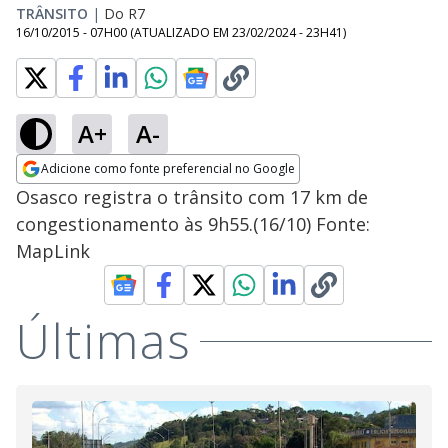
TRÂNSITO
|
Do R7
16/10/2015 - 07H00
(ATUALIZADO EM
23/02/2024 - 23H41
)
A+
A-
Adicione como fonte preferencial no Google
Opens in new window
Osasco registra o trânsito com 17 km de
congestionamento às 9h55.(16/10) Fonte:
MapLink
Últimas