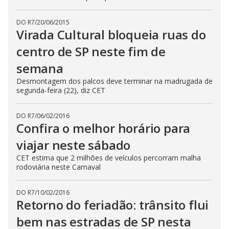
DO R7
/
20/06/2015
Virada Cultural bloqueia ruas do
centro de SP neste fim de
semana
Desmontagem dos palcos deve terminar na madrugada de
segunda-feira (22), diz CET
DO R7
/
06/02/2016
Confira o melhor horário para
viajar neste sábado
CET estima que 2 milhões de veículos percorram malha
rodoviária neste Carnaval
DO R7
/
10/02/2016
Retorno do feriadão: trânsito flui
bem nas estradas de SP nesta