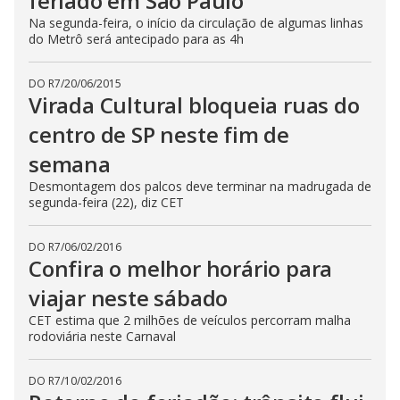
feriado em São Paulo
Na segunda-feira, o início da circulação de algumas linhas
do Metrô será antecipado para as 4h
DO R7
/
20/06/2015
Virada Cultural bloqueia ruas do
centro de SP neste fim de
semana
Desmontagem dos palcos deve terminar na madrugada de
segunda-feira (22), diz CET
DO R7
/
06/02/2016
Confira o melhor horário para
viajar neste sábado
CET estima que 2 milhões de veículos percorram malha
rodoviária neste Carnaval
DO R7
/
10/02/2016