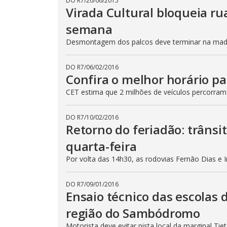
DO R7
/
20/06/2015
Virada Cultural bloqueia ru
semana
Desmontagem dos palcos deve terminar na madru
DO R7
/
06/02/2016
Confira o melhor horário pa
CET estima que 2 milhões de veículos percorram
DO R7
/
10/02/2016
Retorno do feriadão: trânsi
quarta-feira
Por volta das 14h30, as rodovias Fernão Dias e 
DO R7
/
09/01/2016
Ensaio técnico das escolas 
região do Sambódromo
Motorista deve evitar pista local da marginal Ti