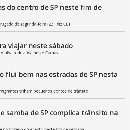
as do centro de SP neste fim de
gada de segunda-feira (22), diz CET
ra viajar neste sábado
 malha rodoviária neste Carnaval
to flui bem nas estradas de SP nesta
Imigrantes tinham pequenos pontos de trânsito
de samba de SP complica trânsito na
etê no horário do evento neste fim de semana