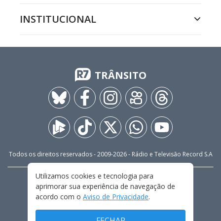
INSTITUCIONAL
TRÂNSITO
Todos os direitos reservados - 2009-
2026
- Rádio e Televisão Record S.A
Utilizamos cookies e tecnologia para
CARREIRA
FALE CONOSCO
PRIVACIDADE
aprimorar sua experiência de navegação de
TERMOS E CONDIÇÕES DE USO
acordo com o
Aviso de Privacidade
.
FECHAR