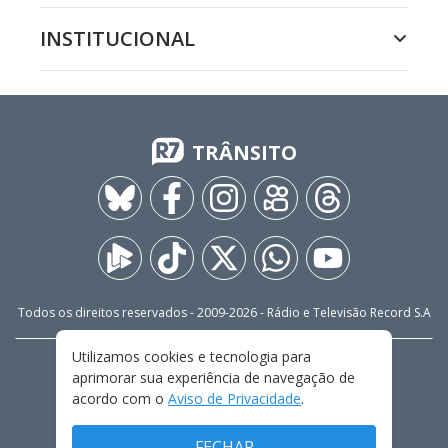
INSTITUCIONAL
TRÂNSITO
Todos os direitos reservados - 2009-
2026
- Rádio e Televisão Record S.A
Utilizamos cookies e tecnologia para
CARREIRA
FALE CONOSCO
PRIVACIDADE
aprimorar sua experiência de navegação de
TERMOS E CONDIÇÕES DE USO
acordo com o
Aviso de Privacidade
.
FECHAR