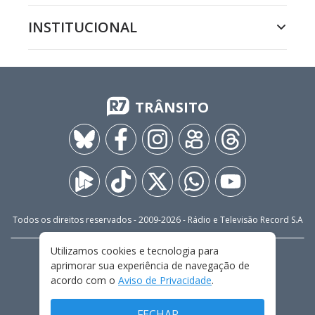
INSTITUCIONAL
TRÂNSITO
Todos os direitos reservados - 2009-
2026
- Rádio e Televisão Record S.A
Utilizamos cookies e tecnologia para
CARREIRA
FALE CONOSCO
PRIVACIDADE
aprimorar sua experiência de navegação de
TERMOS E CONDIÇÕES DE USO
acordo com o
Aviso de Privacidade
.
FECHAR