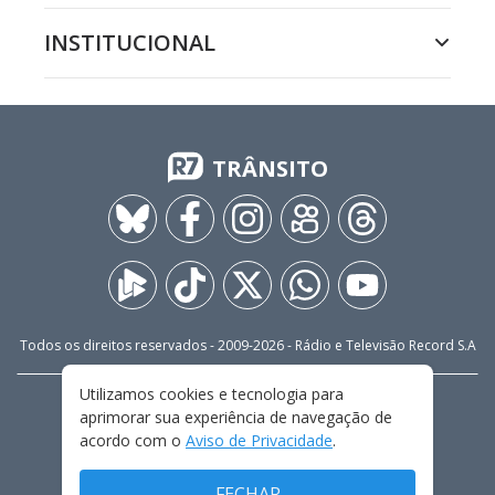
INSTITUCIONAL
TRÂNSITO
Todos os direitos reservados - 2009-
2026
- Rádio e Televisão Record S.A
Utilizamos cookies e tecnologia para
CARREIRA
FALE CONOSCO
PRIVACIDADE
aprimorar sua experiência de navegação de
TERMOS E CONDIÇÕES DE USO
acordo com o
Aviso de Privacidade
.
FECHAR