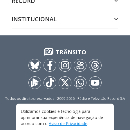
RECORD
INSTITUCIONAL
TRÂNSITO
Todos os direitos reservados - 2009-
2026
- Rádio e Televisão Record S.A
Utilizamos cookies e tecnologia para
CARREIRA
FALE CONOSCO
PRIVACIDADE
aprimorar sua experiência de navegação de
TERMOS E CONDIÇÕES DE USO
acordo com o
Aviso de Privacidade
.