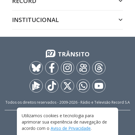
RECORD
INSTITUCIONAL
TRÂNSITO
Todos os direitos reservados - 2009-
2026
- Rádio e Televisão Record S.A
Utilizamos cookies e tecnologia para
CARREIRA
FALE CONOSCO
PRIVACIDADE
aprimorar sua experiência de navegação de
TERMOS E CONDIÇÕES DE USO
acordo com o
Aviso de Privacidade
.