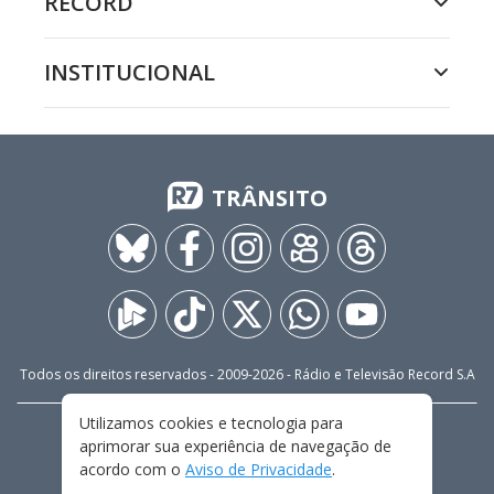
RECORD
INSTITUCIONAL
TRÂNSITO
Todos os direitos reservados - 2009-
2026
- Rádio e Televisão Record S.A
Utilizamos cookies e tecnologia para
CARREIRA
FALE CONOSCO
PRIVACIDADE
aprimorar sua experiência de navegação de
TERMOS E CONDIÇÕES DE USO
acordo com o
Aviso de Privacidade
.