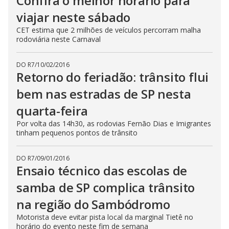
Confira o melhor horário para
viajar neste sábado
CET estima que 2 milhões de veículos percorram malha
rodoviária neste Carnaval
DO R7
/
10/02/2016
Retorno do feriadão: trânsito flui
bem nas estradas de SP nesta
quarta-feira
Por volta das 14h30, as rodovias Fernão Dias e Imigrantes
tinham pequenos pontos de trânsito
DO R7
/
09/01/2016
Ensaio técnico das escolas de
samba de SP complica trânsito
na região do Sambódromo
Motorista deve evitar pista local da marginal Tietê no
horário do evento neste fim de semana