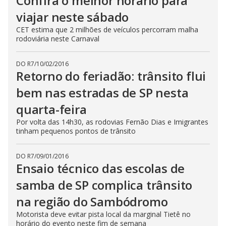
Confira o melhor horário para
viajar neste sábado
CET estima que 2 milhões de veículos percorram malha
rodoviária neste Carnaval
DO R7
/
10/02/2016
Retorno do feriadão: trânsito flui
bem nas estradas de SP nesta
quarta-feira
Por volta das 14h30, as rodovias Fernão Dias e Imigrantes
tinham pequenos pontos de trânsito
DO R7
/
09/01/2016
Ensaio técnico das escolas de
samba de SP complica trânsito
na região do Sambódromo
Motorista deve evitar pista local da marginal Tietê no
horário do evento neste fim de semana