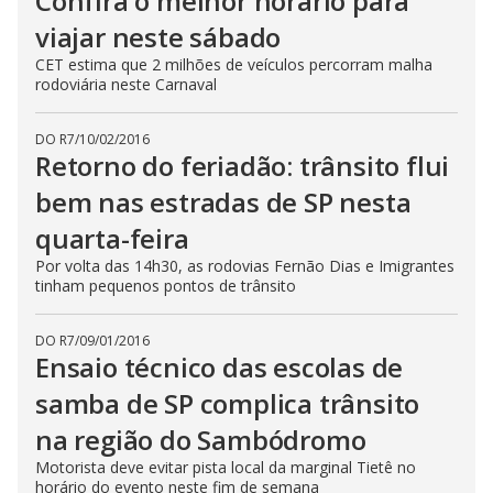
Confira o melhor horário para
viajar neste sábado
CET estima que 2 milhões de veículos percorram malha
rodoviária neste Carnaval
DO R7
/
10/02/2016
Retorno do feriadão: trânsito flui
bem nas estradas de SP nesta
quarta-feira
Por volta das 14h30, as rodovias Fernão Dias e Imigrantes
tinham pequenos pontos de trânsito
DO R7
/
09/01/2016
Ensaio técnico das escolas de
samba de SP complica trânsito
na região do Sambódromo
Motorista deve evitar pista local da marginal Tietê no
horário do evento neste fim de semana