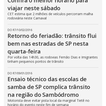
Confira o melhor horário para
viajar neste sábado
CET estima que 2 milhões de veículos percorram malha
rodoviária neste Carnaval
DO R7
/
10/02/2016
Retorno do feriadão: trânsito flui
bem nas estradas de SP nesta
quarta-feira
Por volta das 14h30, as rodovias Fernão Dias e Imigrantes
tinham pequenos pontos de trânsito
DO R7
/
09/01/2016
Ensaio técnico das escolas de
samba de SP complica trânsito
na região do Sambódromo
Motorista deve evitar pista local da marginal Tietê no
horário do evento neste fim de semana