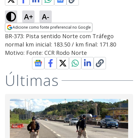
A+
A-
Adicione como fonte preferencial no Google
Opens in new window
BR-373: Pista sentido Norte com Tráfego
normal km inicial: 183.50 / km final: 171.80
Motivo: Fonte: CCR Rodo Norte
Últimas