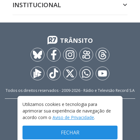
INSTITUCIONAL
TRÂNSITO
Todos os direitos reservados - 2009-
2026
- Rádio e Televisão Record S.A
Utilizamos cookies e tecnologia para
CARREIRA
FALE CONOSCO
PRIVACIDADE
aprimorar sua experiência de navegação de
TERMOS E CONDIÇÕES DE USO
acordo com o
Aviso de Privacidade
.
FECHAR