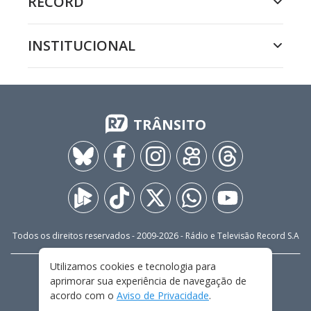
RECORD
INSTITUCIONAL
TRÂNSITO
Todos os direitos reservados - 2009-
2026
- Rádio e Televisão Record S.A
Utilizamos cookies e tecnologia para
CARREIRA
FALE CONOSCO
PRIVACIDADE
aprimorar sua experiência de navegação de
TERMOS E CONDIÇÕES DE USO
acordo com o
Aviso de Privacidade
.