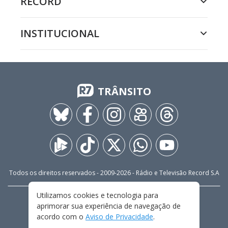
RECORD
INSTITUCIONAL
TRÂNSITO
Todos os direitos reservados - 2009-
2026
- Rádio e Televisão Record S.A
Utilizamos cookies e tecnologia para
CARREIRA
FALE CONOSCO
PRIVACIDADE
aprimorar sua experiência de navegação de
TERMOS E CONDIÇÕES DE USO
acordo com o
Aviso de Privacidade
.